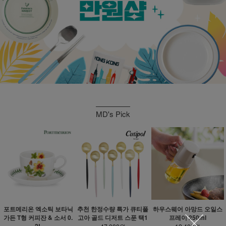
MD's Pick
포트메리온 엑소틱 보타닉
추천 한정수량 특가 큐티폴
하우스웨어 아망드 오일스
가든 T형 커피잔 & 소서 0.
고아 골드 디저트 스푼 택1
프레이 250ml
2L