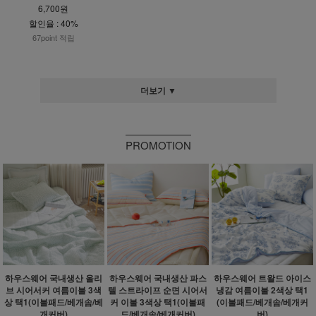
6,700원
할인율 : 40%
67point 적립
더보기 ▼
PROMOTION
하우스웨어 국내생산 올리
하우스웨어 국내생산 파스
하우스웨어 트왈드 아이스
브 시어서커 여름이불 3색
텔 스트라이프 순면 시어서
냉감 여름이불 2색상 택1
상 택1(이불패드/베개솜/베
커 이불 3색상 택1(이불패
(이불패드/베개솜/베개커
개커버)
드/베개솜/베개커버)
버)