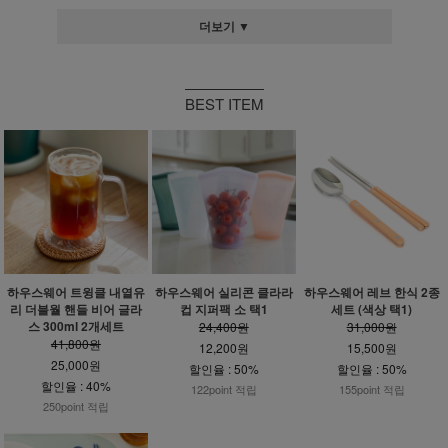
더보기 ▼
BEST ITEM
하우스웨어 트윙클 내열유
하우스웨어 실리콘 클라라
하우스웨어 레브 한식 2종
리 더블월 핸들 비어 글라
컵 지퍼팩 소 택1
세트 (색상 택1)
스 300ml 2개세트
24,400원
31,000원
41,800원
12,200원
15,500원
25,000원
할인율 : 50%
할인율 : 50%
할인율 : 40%
122point 적립
155point 적립
250point 적립