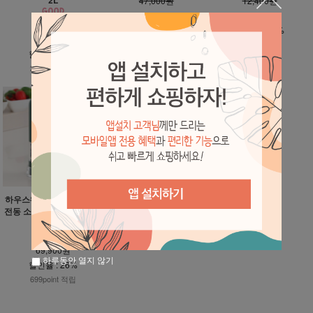
47,000원
12,400원
16,400원
7,400원
45,500원
할인율 : 65%
할인율 : 40%
26,800원
164point 적립
74point 적립
할인율 : 41%
268point 적립
하우스웨어 키텐실 충전식
전동 소금 후추 그라인더 2
P+받침대
94,300원
69,900원
하루동안 열지 않기
할인율 : 26%
699point 적립