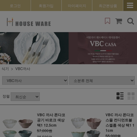
로그인
회원가입
마이페이지
최근본상품
식기
VBC까사
정렬
VBC 까사 폰다코
VBC 까사 폰다코
공기 바로크 색상
스몰 컨디먼트볼
택1 12.5cm
스켈롭 색상 택1 1
1cm
57,000원
55,000원
28,500원