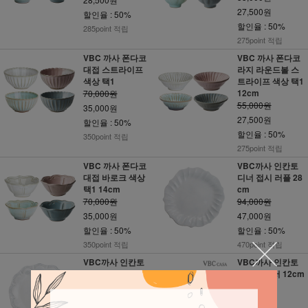
27,500원
할인율 : 50%
할인율 : 50%
285point 적립
275point 적립
VBC 까사 폰다코
VBC 까사 폰다코
대접 스트라이프
라지 라운드볼 스
색상 택1
트라이프 색상 택1
12cm
70,000원
55,000원
35,000원
27,500원
할인율 : 50%
할인율 : 50%
350point 적립
275point 적립
VBC 까사 폰다코
VBC까사 인칸토
대접 바로크 색상
디너 접시 러플 28
택1 14cm
cm
70,000원
94,000원
35,000원
47,000원
할인율 : 50%
할인율 : 50%
350point 적립
470point 적립
VBC까사 인칸토
VBC까사 인칸토
디너 접시 레이스
티컵 & 소서 12cm
28cm
_ 바로크
94,000원
119,000원