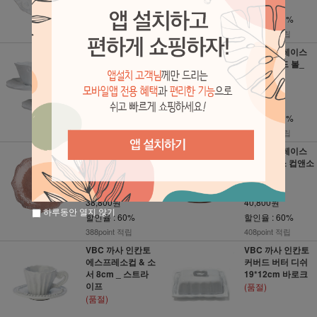
47,000원
59,500원
할인율 : 50%
할인율 : 50%
470point 적립
595point 적립
1+1 VBC까사 인
VBC까사 레이스
칸토 티컵 & 소서
스몰 라운드 볼_
바로크 (총2인조)
핑크
238,000원
65,000원
119,000원
26,000원
할인율 : 50%
할인율 : 60%
1,190point 적립
260point 적립
VBC까사 레이스
VBC까사 레이스
스칼롭 샐러드 플
에스프레소 컵앤소
레이트_ 핑크
서 핑크
97,000원
102,000원
38,800원
40,800원
하루동안 열지 않기
할인율 : 60%
할인율 : 60%
388point 적립
408point 적립
VBC 까사 인칸토
VBC 까사 인칸토
에스프레소컵 & 소
커버드 버터 디쉬
서 8cm _ 스트라
19*12cm 바로크
이프
(품절)
(품절)