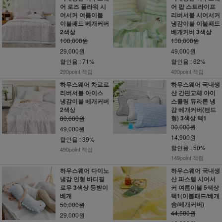
어 로즈 플라워 시
어 팝 스트라이프
어서커 여름이불
리버서블 시어서커
이불패드 베개커버
냉감이불 이불패드
2색상
베개커버 3색상
100,000원
130,000원
29,000원
49,000원
할인율 : 71%
할인율 : 62%
290point 적립
490point 적립
하우스웨어 차르르
하우스웨어 국내생
리버서블 아이스
산 간편교체 아이
냉감이불 베개커버
스쿨링 듀라론 냉
2색상
감 베개커버(밴드
형) 3색상 택1
80,000원
30,000원
49,000원
14,900원
할인율 : 39%
할인율 : 50%
490point 적립
149point 적립
하우스웨어 다이노
하우스웨어 국내생
냉감 인형 바디필
산 파스텔 시어서
로우 3색상 등받이
커 여름이불 5색상
베개
택1(이불패드/베개
솜/베개커버)
50,000원
44,500원
29,000원