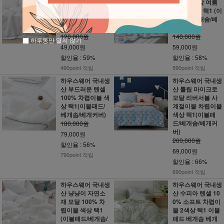
산 퓨어화이트 순
아이스 냉감 여름
면 시어서커 이불
이불 2색상 택1 (이
(이불패드/베개솜/
불패드/베개솜/베
베개커버)
개커버)
120,000원
140,000원
하루동안 열지 않기
49,000원
59,000원
할인율 : 59%
할인율 : 58%
490point 적립
590point 적립
하우스웨어 국내생
하우스웨어 국내생
산 부드러운 텐셀
산 튤립 마이크로
100% 차렵이불 색
모달 리버서블 사
상 택1(이불패드/
계절이불 차렵이불
베개솜/베개커버)
색상 택1(이불패
드/베개솜/베개커
180,000원
버)
79,000원
200,000원
할인율 : 56%
69,000원
790point 적립
할인율 : 66%
690point 적립
하우스웨어 국내생
하우스웨어 국내생
산 냥냥이 자연소
산 수피아 텐셀 10
재 모달 100% 차
0% 소프트 차렵이
렵이불 색상 택1
불 2색상 택1 이불
(이불패드/베개솜/
패드 베개솜 베개