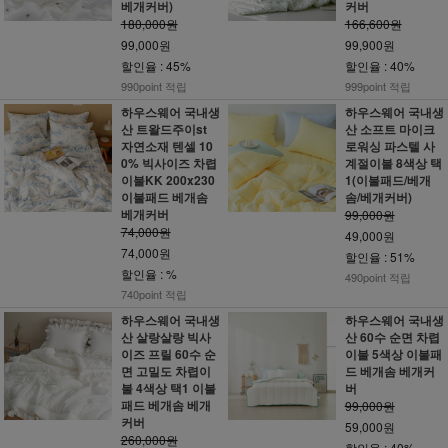
베개커버)
커버
180,000원
166,600원
99,000원
99,900원
할인율 : 45%
할인율 : 40%
990point 적립
999point 적립
하우스웨어 국내생
하우스웨어 국내생
산 트왈드주이st
산 소프트 마이크
자연소재 텐셀 10
로워싱 파스텔 사
0% 빅사이즈 차렵
계절이불 8색상 택
이불KK 200x230
1(이불패드/베개
이불패드 베개솜
솜/베개커버)
베개커버
99,000원
74,000원
49,000원
74,000원
할인율 : 51%
할인율 : %
490point 적립
740point 적립
하우스웨어 국내생
하우스웨어 국내생
산 살랑살랑 빅사
산 60수 순면 차렵
이즈 프릴 60수 순
이불 5색상 이불패
면 고밀도 차렵이
드 베개솜 베개커
불 4색상 택1 이불
버
패드 베개솜 베개
99,000원
커버
59,000원
260,000원
할인율 : 40%