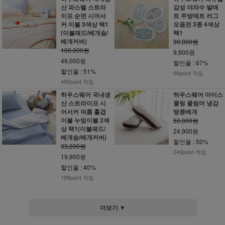
산 파스텔 스트라
감성 야자수 발매
이프 순면 시어서
트 주방매트 러그
커 이불 3색상 택1
모음전 3종 4색상
(이불패드/베개솜/
택1
베개커버)
30,000원
100,000원
9,900원
49,000원
할인율 : 67%
할인율 : 51%
99point 적립
490point 적립
하우스웨어 국내생
하우스웨어 아이스
산 스트라이프 시
쿨링 쿨썸머 냉감
어서커 여름 홑겹
땅콩베개
이불 누빔이불 2색
50,000원
상 택1(이불패드/
24,900원
베개솜/베개커버)
할인율 : 50%
33,200원
249point 적립
19,900원
할인율 : 40%
199point 적립
더보기 ▼