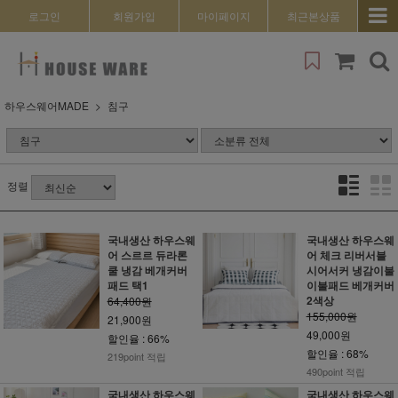
로그인
회원가입
마이페이지
최근본상품
하우스웨어MADE
침구
정렬
국내생산 하우스웨
국내생산 하우스웨
어 스르르 듀라론
어 체크 리버서블
쿨 냉감 베개커버
시어서커 냉감이불
패드 택1
이불패드 베개커버
2색상
64,400원
155,000원
21,900원
49,000원
할인율 : 66%
할인율 : 68%
219point 적립
490point 적립
국내생산 하우스웨
국내생산 하우스웨