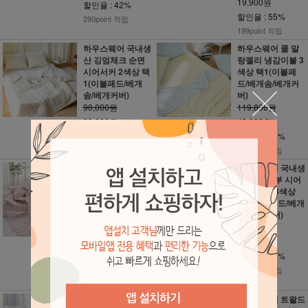
19,900원
할인율 : 42%
할인율 : 55%
290point 적립
199point 적립
하우스웨어 국내생
하우스웨어 쿨 말
산 깅엄체크 순면
랑젤리 냉감이불 3
시어서커 2색상 택
색상 택1(이불패
1(이불패드/베개
드/베개솜/베개커
솜/베개커버)
버)
90,000원
119,800원
29,000원
49,000원
할인율 : 68%
할인율 : 59%
290point 적립
490point 적립
하우스웨어 국내생
하우스웨어 국내생
산 파스텔 스트라
산 로제 뱀부 시어
이프 듀라론 냉감
서커 이불 3색상
이불 3색상 택1(이
택1(이불패드/베개
불패드/베개솜/베
솜/베개커버)
개커버)
200,000원
120,000원
69,000원
69,000원
할인율 : 66%
할인율 : 43%
690point 적립
690point 적립
하우스웨어 국내생
하우스웨어 트왈드