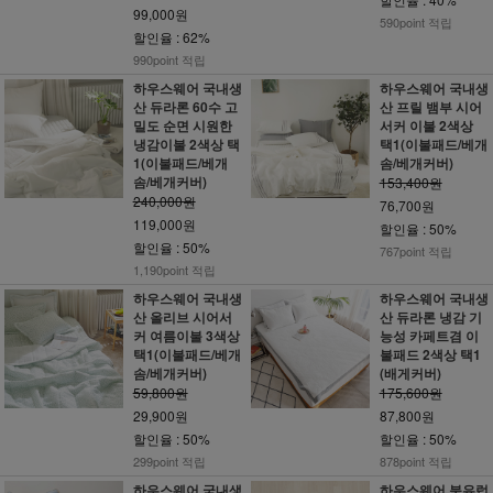
99,000원
590point 적립
할인율 : 62%
990point 적립
하우스웨어 국내생
하우스웨어 국내생
산 듀라론 60수 고
산 프릴 뱀부 시어
밀도 순면 시원한
서커 이불 2색상
냉감이불 2색상 택
택1(이불패드/베개
1(이불패드/베개
솜/베개커버)
솜/베개커버)
153,400원
240,000원
76,700원
119,000원
할인율 : 50%
할인율 : 50%
767point 적립
1,190point 적립
하우스웨어 국내생
하우스웨어 국내생
산 올리브 시어서
산 듀라론 냉감 기
커 여름이불 3색상
능성 카페트겸 이
택1(이불패드/베개
불패드 2색상 택1
솜/베개커버)
(배게커버)
59,800원
175,600원
29,900원
87,800원
할인율 : 50%
할인율 : 50%
299point 적립
878point 적립
하우스웨어 국내생
하우스웨어 북유럽