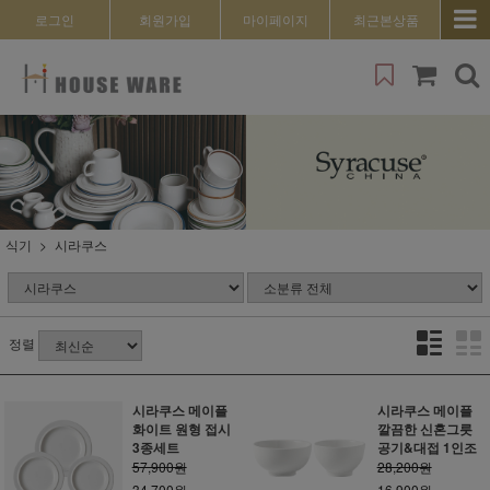
로그인
회원가입
마이페이지
최근본상품
식기
시라쿠스
정렬
시라쿠스 메이플
시라쿠스 메이플
화이트 원형 접시
깔끔한 신혼그릇
3종세트
공기&대접 1인조
57,900원
28,200원
34,700원
16,900원