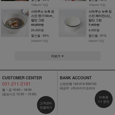
109point 적립
133point 적립
시라쿠스 뉴욕 킹
시라쿠스 뉴욕 킹
스인 면기18cm_
스인 레미킨(소)_
칼딘 그린
칼딘 그린
40,800원
7,400원
24,400원
4,400원
할인율 : 40%
할인율 : 41%
244point 적립
44point 적립
더보기 ▼
CUSTOMER CENTER
BANK ACCOUNT
031-211-2181
신한은행 140-014-936743
예금주 : (주)아이지코리아
월 ~ 금 10:00 ~ 18:00
(점심시간 12:30 ~ 13:30)
비회원
1:1 문의
고객센터
연결하기