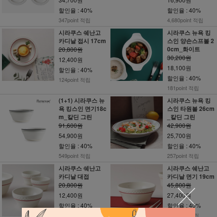
할인율 : 40%
할인율 : 40%
347point 적립
4,680point 적립
시라쿠스 쉐난고
시라쿠스 뉴욕 킹
카디날 접시 17cm
스인 양손스프볼 2
0cm_화이트
20,800원
30,200원
12,400원
18,100원
할인율 : 40%
할인율 : 40%
124point 적립
181point 적립
(1+1) 시라쿠스 뉴
시라쿠스 뉴욕 킹
욕 킹스인 면기18c
스인 타원볼 26cm
m_칼딘 그린
_칼딘 그린
91,600원
42,900원
54,900원
25,700원
할인율 : 40%
할인율 : 40%
549point 적립
257point 적립
시라쿠스 쉐난고
시라쿠스 쉐난고
카디날 대접
카디날 면기 19cm
20,800원
45,800원
12,400원
27,400원
할인율 : 40%
할인율 : 40%
124point 적립
274point 적립