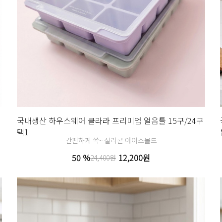
국내생산 하우스웨어 클라라 프리미엄 얼음틀 15구/24구
택1
간편하게 쏙~ 실리콘 아이스몰드
50 %
12,200원
24,400원