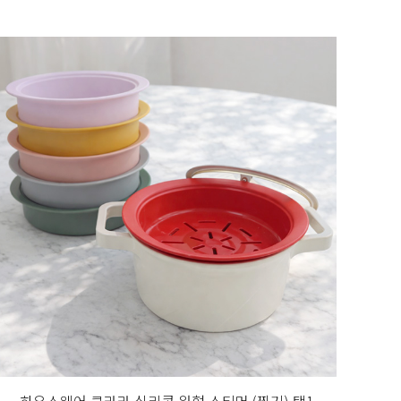
하우스웨어 클라라 실리콘 원형 스티머 (찜기) 택1