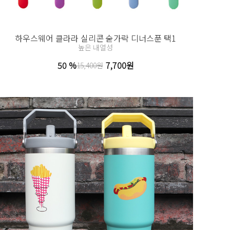
하우스웨어 클라라 실리콘 숟가락 디너스푼 택1
높은 내열성
50 %
7,700원
15,400원