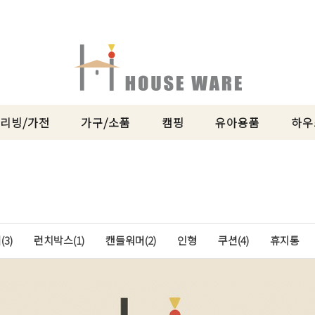
리빙/가전
가구/소품
캠핑
유아용품
하우
3)
런치박스(1)
캔들워머(2)
인형
쿠션(4)
휴지통