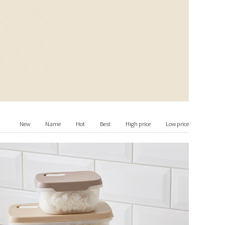
New
Name
Hot
Best
High price
Low price