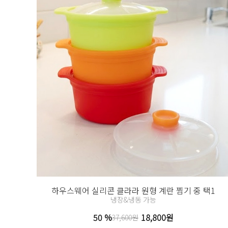
하우스웨어 실리콘 클라라 원형 계란 찜기 중 택1
냉장&냉동 가능
50 %
18,800원
37,600원