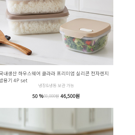
국내생산 하우스웨어 클라라 프리미엄 실리콘 전자렌지
밥용기 4P set
냉장&냉동 보관 가능
50 %
46,500원
93,000원