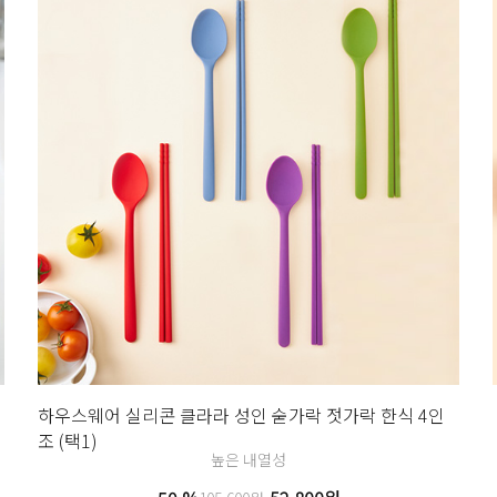
하우스웨어 실리콘 클라라 성인 숟가락 젓가락 한식 4인
조 (택1)
높은 내열성