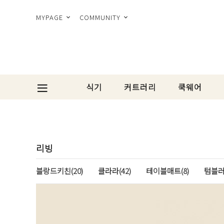
MYPAGE
COMMUNITY
식기
커트러리
쿡웨어
리빙
블랑드키친(20)
클라라(42)
테이블매트(8)
텀블러(