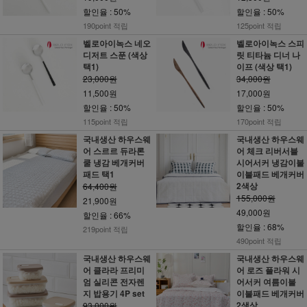
할인율 : 50%
할인율 : 50%
190point 적립
125point 적립
벨로아이녹스 네오
벨로아이녹스 스피
디저트 스푼 (색상
릿 티타늄 디너 나
택1)
이프 (색상 택1)
23,000원
34,000원
11,500원
17,000원
할인율 : 50%
할인율 : 50%
115point 적립
170point 적립
국내생산 하우스웨
국내생산 하우스웨
어 스르르 듀라론
어 체크 리버서블
쿨 냉감 베개커버
시어서커 냉감이불
패드 택1
이불패드 베개커버
2색상
64,400원
155,000원
21,900원
49,000원
할인율 : 66%
할인율 : 68%
219point 적립
490point 적립
국내생산 하우스웨
국내생산 하우스웨
어 클라라 프리미
어 로즈 플라워 시
엄 실리콘 전자렌
어서커 여름이불
지 밥용기 4P set
이불패드 베개커버
2색상
93,000원