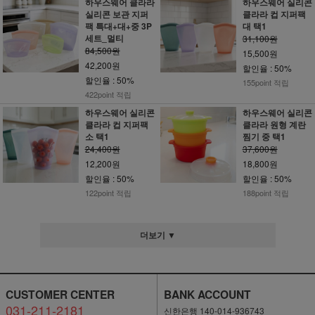
하우스웨어 클라라
하우스웨어 실리콘
실리콘 보관 지퍼
클라라 컵 지퍼팩
팩 특대+대+중 3P
대 택1
세트_멀티
31,100원
84,500원
15,500원
42,200원
할인율 : 50%
할인율 : 50%
155point 적립
422point 적립
하우스웨어 실리콘
하우스웨어 실리콘
클라라 컵 지퍼팩
클라라 원형 계란
소 택1
찜기 중 택1
24,400원
37,600원
12,200원
18,800원
할인율 : 50%
할인율 : 50%
122point 적립
188point 적립
더보기 ▼
CUSTOMER CENTER
BANK ACCOUNT
031-211-2181
신한은행 140-014-936743