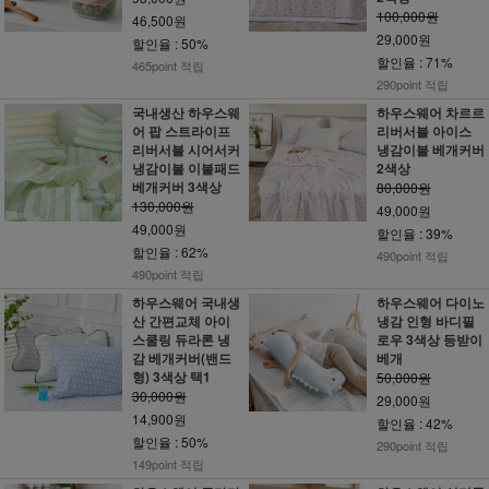
100,000원
46,500원
29,000원
할인율 : 50%
할인율 : 71%
465point 적립
290point 적립
국내생산 하우스웨
하우스웨어 차르르
어 팝 스트라이프
리버서블 아이스
리버서블 시어서커
냉감이불 베개커버
냉감이불 이불패드
2색상
베개커버 3색상
80,000원
130,000원
49,000원
49,000원
할인율 : 39%
할인율 : 62%
490point 적립
490point 적립
하우스웨어 국내생
하우스웨어 다이노
산 간편교체 아이
냉감 인형 바디필
스쿨링 듀라론 냉
로우 3색상 등받이
감 베개커버(밴드
베개
형) 3색상 택1
50,000원
30,000원
29,000원
14,900원
할인율 : 42%
할인율 : 50%
290point 적립
149point 적립