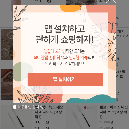
s/Pack
110,000원
52,000원
66,000원
31,200원
할인율 : 40%
할인율 : 40%
660point 적립
312point 적립
오이오이 쿠페 글
오이오이 샴페인
라스 230ml_2 Pc
글라스 230ml_2 P
s/Pack
cs/Pack
58,000원
52,000원
34,800원
31,200원
할인율 : 40%
할인율 : 40%
348point 적립
312point 적립
오이오이 아콘 러
오이오이 잉카 밀
그
크 저그_화이트
159,000원
78,000원
95,400원
46,800원
할인율 : 40%
할인율 : 40%
954point 적립
468point 적립
하루동안 열지 않기
벨로아이녹스 네오
벨로아이녹스 네오
디너 나이프 (색상
디너 포크 (색상 택
택1)
1)
38,000원
25,000원
19,000원
12,500원