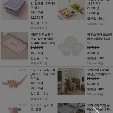
엄 얼음틀 15구/24
시 2P 택1
구 택1
25,200원
24,400원
12,600원
12,200원
할인율 : 50%
할인율 : 50%
126point 적립
122point 적립
NEW 하우스웨어
하우스웨어 코스타
소피 워셔블 발매
마르 에티보 5p세
트 40x60cm (택1)
트
21,800원
62,700원
10,900원
31,300원
할인율 : 50%
할인율 : 50%
109point 적립
313point 적립
오이오이 달링인형
오이오이 다카라
_베이비 요시 크로
쿠션_카라멜/로즈
커다일
95,000원
48,000원
57,000원
28,800원
할인율 : 40%
할인율 : 40%
570point 적립
288point 적립
오이오이 잉카 저
오이오이 와인 글
그_로즈
라스 350ml_2 Pc