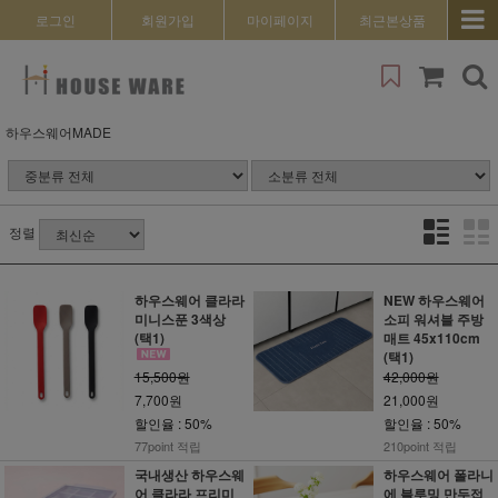
로그인
회원가입
마이페이지
최근본상품
하우스웨어MADE
정렬
하우스웨어 클라라
NEW 하우스웨어
미니스푼 3색상
소피 워셔블 주방
(택1)
매트 45x110cm
(택1)
15,500원
42,000원
7,700원
21,000원
할인율 : 50%
할인율 : 50%
77point 적립
210point 적립
국내생산 하우스웨
하우스웨어 폴라니
어 클라라 프리미
에 블루밍 만두접