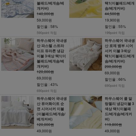
불패드/베개솜/베
택1(이불패드/베개
개커버)
솜/베개커버)
140,000원
44,500원
59,000원
19,900원
할인율 : 58%
할인율 : 55%
590point 적립
199point 적립
하우스웨어 국내생
하우스웨어 국내생
산 파스텔 스트라
산 로제 뱀부 시어
이프 듀라론 냉감
서커 이불 3색상
이불 3색상 택1(이
택1(이불패드/베개
불패드/베개솜/베
솜/베개커버)
개커버)
200,000원
120,000원
69,000원
69,000원
할인율 : 66%
할인율 : 43%
690point 적립
690point 적립
하우스웨어 국내생
하우스웨어 쿨 말
산 퓨어화이트 순
랑젤리 냉감이불 3
면 시어서커 이불
색상 택1(이불패
(이불패드/베개솜/
드/베개솜/베개커
베개커버)
버)
120,000원
119,800원
49,000원
49,000원