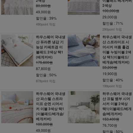
2색상
이불패드 베개커버
2색상
80,000원
100,000원
49,000원
29,000원
할인율 : 39%
할인율 : 71%
490point 적립
290point 적립
하우스웨어 국내생
하우스웨어 국내생
산 듀라론 냉감 기
산 스트라이프 시
능성 카페트겸 이
어서커 여름 홑겹
불패드 2색상 택1
이불 누빔이불 2색
(배게커버)
상 택1(이불패드/
베개솜/베개커버)
175,600원
33,200원
87,800원
19,900원
할인율 : 50%
할인율 : 40%
878point 적립
199point 적립
하우스웨어 국내생
하우스웨어 국내생
산 파스텔 스트라
산 프릴 뱀부 시어
이프 순면 시어서
서커 이불 2색상
커 이불 3색상 택1
택1(이불패드/베개
(이불패드/베개솜/
솜/베개커버)
베개커버)
153,400원
100,000원
76,700원
49,000원
할인율 : 50%