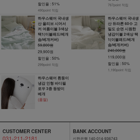
할인율 : 51%
767point 적립
490point 적립
하우스웨어 국내생
하우스웨어 국내생
산 올리브 시어서
산 듀라론 60수 고
커 여름이불 3색상
밀도 순면 시원한
택1(이불패드/베개
냉감이불 2색상 택
솜/베개커버)
1(이불패드/베개
솜/베개커버)
59,800원
240,000원
29,900원
119,000원
할인율 : 50%
할인율 : 50%
299point 적립
1,190point 적립
하우스웨어 흰둥이
냉감 인형 바디필
로우 3종 등받이
베개
(품절)
CUSTOMER CENTER
BANK ACCOUNT
031-211-2181
신한은행 140-014-936743