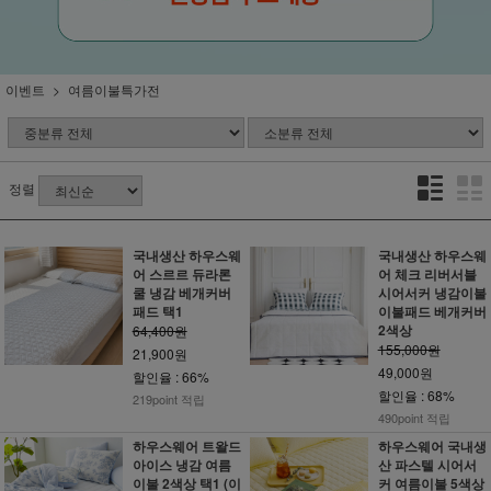
이벤트
여름이불특가전
정렬
국내생산 하우스웨
국내생산 하우스웨
어 스르르 듀라론
어 체크 리버서블
쿨 냉감 베개커버
시어서커 냉감이불
패드 택1
이불패드 베개커버
2색상
64,400원
155,000원
21,900원
49,000원
할인율 : 66%
할인율 : 68%
219point 적립
490point 적립
하우스웨어 트왈드
하우스웨어 국내생
아이스 냉감 여름
산 파스텔 시어서
이불 2색상 택1 (이
커 여름이불 5색상