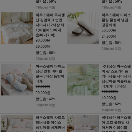
할인율 : 59%
할인율 : 59%
490point 적립
490point 적립
하우스웨어 국내생
하우스웨어 아이스
산 깅엄체크 순면
쿨링 쿨썸머 냉감
시어서커 2색상 택
땅콩베개
1(이불패드/베개
50,000원
솜/베개커버)
24,900원
90,000원
할인율 : 50%
29,000원
249point 적립
할인율 : 68%
290point 적립
하우스웨어 다이노
국내생산 하우스웨
냉감 인형 바디필
어 팝 스트라이프
로우 3색상 등받이
리버서블 시어서커
베개
냉감이불 이불패드
베개커버 3색상
50,000원
130,000원
29,000원
49,000원
할인율 : 42%
할인율 : 62%
290point 적립
490point 적립
하우스웨어 차르르
국내생산 하우스웨
리버서블 아이스
어 로즈 플라워 시
냉감이불 베개커버
어서커 여름이불