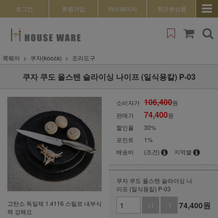
로그인
회원가입
마이페이지
최근본상품
쿡웨어
쿠자(kooza)
조리도구
쿠자 쿠도 올스텐 슬라이싱 나이프 (일식용칼) P-03
106,400
소비자가
원
74,400
판매가
원
할인율
30
%
포인트
1%
배송비
(조건)
지역별
쿠자 쿠도 올스텐 슬라이싱 나
이프 (일식용칼) P-03
고탄소 독일제 1.4116 스틸로 내부식
74,400
원
+1
-1
력 강해요