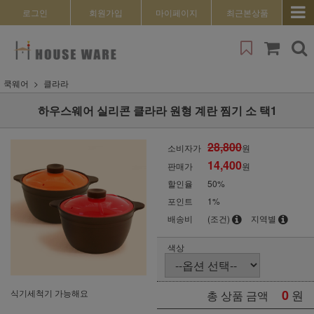
로그인
회원가입
마이페이지
최근본상품
쿡웨어
클라라
하우스웨어 실리콘 클라라 원형 계란 찜기 소 택1
28,800
소비자가
원
14,400
판매가
원
할인율
50
%
포인트
1%
배송비
(조건)
지역별
색상
0
원
식기세척기 가능해요
총 상품 금액