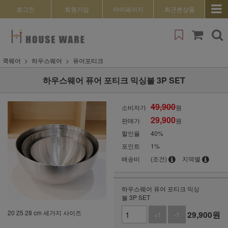
로그인
회원가입
마이페이지
최근본상품
쿡웨어
하우스웨어
퓨어포티크
하우스웨어 퓨어 포티크 믹싱볼 3P SET
49,900
소비자가
원
29,900
판매가
원
할인율
40
%
포인트
1%
배송비
(조건)
지역별
하우스웨어 퓨어 포티크 믹싱
볼 3P SET
20 25 28 cm 세가지 사이즈
29,900
원
+1
-1