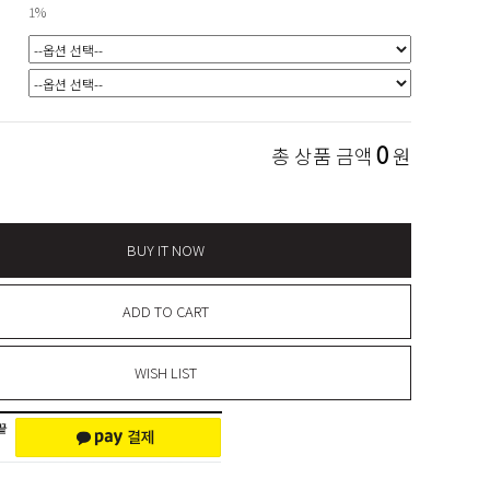
1%
0
총 상품 금액
원
BUY IT NOW
ADD TO CART
WISH LIST