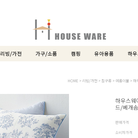
리빙/가전
가구/소품
캠핑
유아용품
하우
HOME
>
리빙/가전
>
침구류
>
여름이불
> 하
하우스웨어
드/베개솜
판매가격
소비자가격