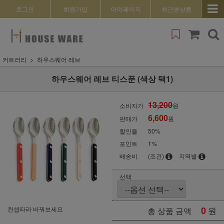
로그인
회원가입
마이페이지
최근본상품
커트러리
하우스웨어 레브
하우스웨어 레브 티스푼 (색상 택1)
13,200
소비자가
원
6,600
판매가
원
할인율
50
%
포인트
1%
배송비
(조건)
지역별
선택
0
원
컨셉따라 바꿔보세요
총 상품 금액