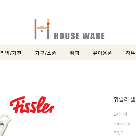
리빙/가전
가구/소품
캠핑
유아용품
하우
휘슬러 샐
판매가격
소비자가격
포인트