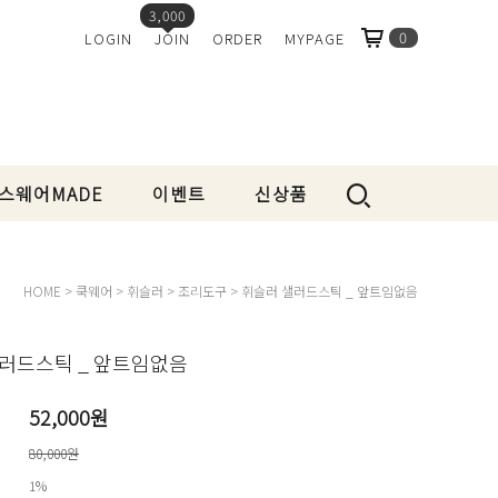
3,000
0
LOGIN
JOIN
ORDER
MYPAGE
스웨어MADE
이벤트
신상품
HOME
>
쿡웨어
>
휘슬러
>
조리도구
> 휘슬러 샐러드스틱 _ 앞트임없음
러드스틱 _ 앞트임없음
52,000
원
80,000원
1%