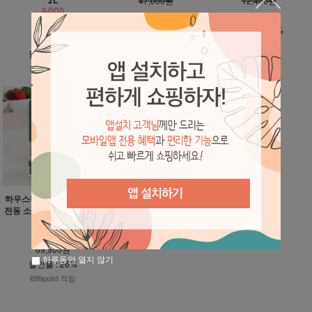
47,000원
12,400원
16,400원
7,400원
45,500원
할인율 : 65%
할인율 : 40%
26,800원
164point 적립
74point 적립
할인율 : 41%
268point 적립
하우스웨어 키텐실 충전식
전동 소금 후추 그라인더 2
P+받침대
94,300원
69,900원
하루동안 열지 않기
할인율 : 26%
699point 적립