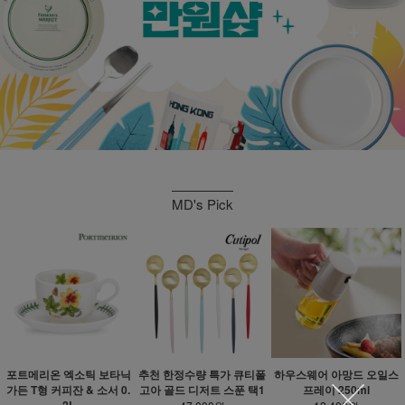
MD's Pick
포트메리온 엑소틱 보타닉
추천 한정수량 특가 큐티폴
하우스웨어 아망드 오일스
가든 T형 커피잔 & 소서 0.
고아 골드 디저트 스푼 택1
프레이 250ml
2L