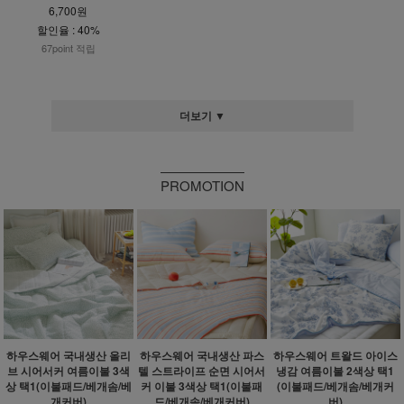
6,700원
할인율 : 40%
67point 적립
더보기 ▼
PROMOTION
하우스웨어 국내생산 올리
하우스웨어 국내생산 파스
하우스웨어 트왈드 아이스
브 시어서커 여름이불 3색
텔 스트라이프 순면 시어서
냉감 여름이불 2색상 택1
상 택1(이불패드/베개솜/베
커 이불 3색상 택1(이불패
(이불패드/베개솜/베개커
개커버)
드/베개솜/베개커버)
버)