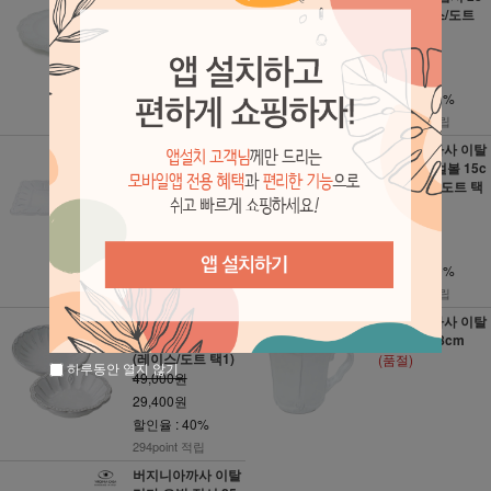
23cm (레이스/도
cm (레이스/도트
트 택1)
택1)
49,000원
52,000원
29,400원
31,200원
할인율 : 40%
할인율 : 40%
294point 적립
312point 적립
버지니아까사 이탈
버지니아까사 이탈
리카 직사각 접시
리카 씨리얼볼 15c
25*15cm [소]
m (레이스/도트 택
1)
84,000원
47,000원
50,400원
28,200원
할인율 : 40%
할인율 : 40%
504point 적립
282point 적립
버지니아까사 이탈
버지니아까사 이탈
리카 찬기 14cm
리카 머그 8cm
(레이스/도트 택1)
(품절)
하루동안 열지 않기
49,000원
29,400원
할인율 : 40%
294point 적립
버지니아까사 이탈