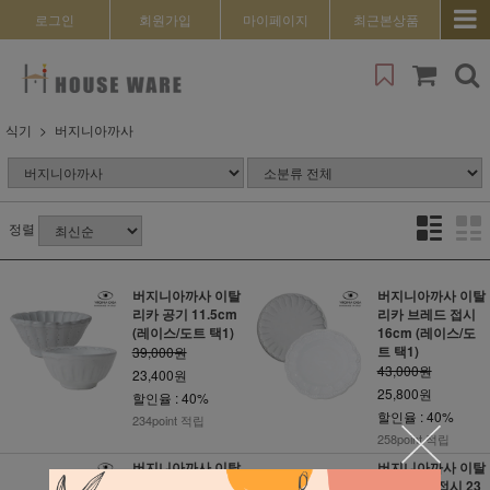
로그인
회원가입
마이페이지
최근본상품
식기
버지니아까사
정렬
버지니아까사 이탈
버지니아까사 이탈
리카 공기 11.5cm
리카 브레드 접시
(레이스/도트 택1)
16cm (레이스/도
트 택1)
39,000원
43,000원
23,400원
25,800원
할인율 : 40%
할인율 : 40%
234point 적립
258point 적립
버지니아까사 이탈
버지니아까사 이탈
리카 디저트 접시
리카 스프 접시 23