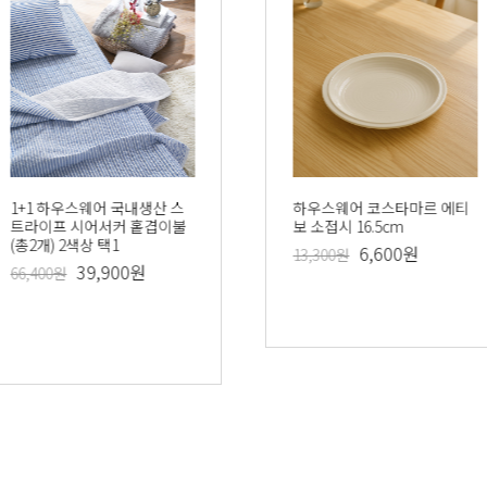
라 실리콘 숟
1+1 하우스웨어 국내생산 스
하우스웨어 폴라니에 대접 택
하우스웨어 국내생산 퓨어화
하우스웨어 코스타마르 에티
하우스웨어 국
택1
트라이프 시어서커 홑겹이불
1
이트 순면 시어서커 이불(이불
보 소접시 16.5cm
부 시어서커 
(총2개) 2색상 택1
패드/베개솜/베개커버)
1(이불패드/
00원
7,200원
6,600원
14,400원
13,300원
39,900원
49,000원
6
66,400원
120,000원
200,000원