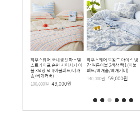
내생산 올리브
옴모 조리도구 집게
하우스웨어 국내생산 파스텔
하우스웨어 키텐실 휴대용 후
하우스웨어 트왈드 아이스 냉
하우스웨어 클라
이불 3색상 택
스트라이프 순면 시어서커 이
르츠팟 택1
감 여름이불 2색상 택1 (이불
가락 디너스푼 
Sold Out
베개솜/베개커버)
불 3색상 택1(이불패드/베개
패드/베개솜/베개커버)
9,900원
7,7
11,000원
15,400원
솜/베개커버)
,900원
59,000원
140,000원
49,000원
100,000원