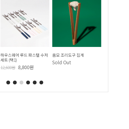
내생산 로제 뱀
하우스웨어 루드 파스텔 수저
하우스웨어 국내생산 올리브
옴모 조리도구 집게
하우스웨어 국내생산 파스텔
하우스웨어 키
이불 3색상 택
세트 (택1)
시어서커 여름이불 3색상 택
스트라이프 순면 시어서커 이
르츠팟 택1
Sold Out
베개솜/베개커버)
1(이불패드/베개솜/베개커버)
불 3색상 택1(이불패드/베개
8,800원
9,
12,600원
11,000원
솜/베개커버)
9,000원
29,900원
59,800원
49,000원
100,000원