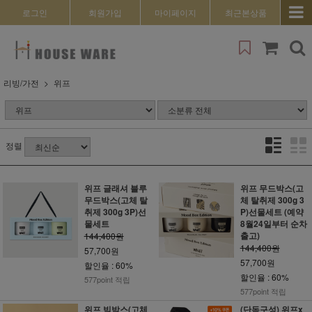
로그인
회원가입
마이페이지
최근본상품
리빙/가전
위프
정렬
위프 글래셔 블루
위프 무드박스(고
무드박스(고체 탈
체 탈취제 300g 3
취제 300g 3P)선
P)선물세트 (예약
물세트
8월24일부터 순차
출고)
144,400원
144,400원
57,700원
57,700원
할인율 : 60%
할인율 : 60%
577point 적립
577point 적립
위프 빅박스(고체
(단독구성) 위프x