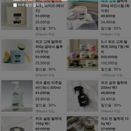
위프 고체 탈취제
위프 고체 탈취제
하루동안 열지 않기
300g 헤이즈 (베이
300g 파인스틸 (화
지)
이트)
51,000원
48,800원
25,500원
24,400원
할인율 : 50%
할인율 : 50%
255point 적립
244point 적립
위프 고체 탈취제
3+1 위프 고체 탈
300g 글래셔 블루
취제 300g 7종 (택
(아쿠아)
4)
51,000원
202,000원
25,500원
102,000원
할인율 : 50%
할인율 : 50%
255point 적립
1,020point 적립
위프 클린 리추얼
위프 섬유 탈취제
바디워시 500ml
200ml 택1
41,200원
48,800원
28,800원
24,400원
할인율 : 30%
할인율 : 50%
288point 적립
244point 적립
위프 슬림 탈취제
위프 린 탈취제 10
100g 택1
0g 택1
42,000원
37,600원