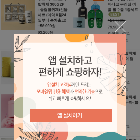
탈취제 300g 2P
바나코 우리집 여
+슬림탈취제)선물
름 필수품 4종세트
세트 (예약 8월24
일부터 순차출고)
151,700원
158,000원
79,900원
63,200원
할인율 : 47%
할인율 : 60%
799point 적립
632point 적립
위프 고체 탈취제
위프 고체 탈취제
300g 글리온 (그
300g 라벤더 딥
린)
(퍼플)
51,000원
51,000원
25,500원
25,500원
할인율 : 50%
할인율 : 50%
255point 적립
255point 적립
위프 고체 탈취제
위프 고체 탈취제
300g 체리 밤 (핑
300g 부아누아 (블
크)
랙)
51,000원
51,000원
25,500원
25,500원
할인율 : 50%
할인율 : 50%
255point 적립
255point 적립