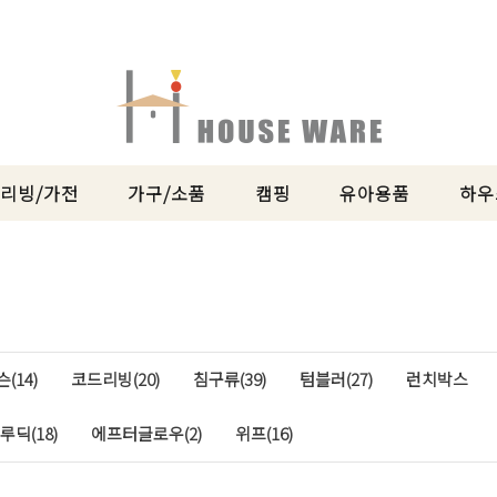
리빙/가전
가구/소품
캠핑
유아용품
하우
(14)
코드리빙(20)
침구류(39)
텀블러(27)
런치박스
루딕(18)
에프터글로우(2)
위프(16)