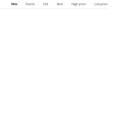
New
Name
Hot
Best
High price
Low price