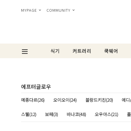
MYPAGE
COMMUNITY
식기
커트러리
쿡웨어
에프터글로우
메종다르(26)
오이오이(24)
블랑드키친(20)
에디슨
스웰(12)
보떼(3)
바나코(48)
오우아스(21)
플